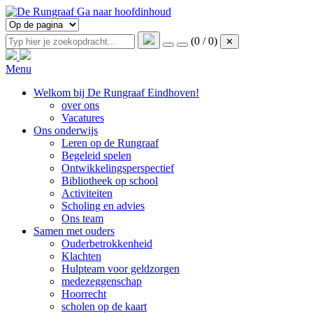
Ga naar hoofdinhoud
(0 / 0)
✕
Menu
Welkom bij De Rungraaf Eindhoven!
over ons
Vacatures
Ons onderwijs
Leren op de Rungraaf
Begeleid spelen
Ontwikkelingsperspectief
Bibliotheek op school
Activiteiten
Scholing en advies
Ons team
Samen met ouders
Ouderbetrokkenheid
Klachten
Hulpteam voor geldzorgen
medezeggenschap
Hoorrecht
scholen op de kaart