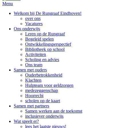
Menu
Welkom bij De Rungraaf Eindhoven!
over ons
Vacatures
Ons onderwijs
Leren op de Rungraaf
Begeleid spelen
Ontwikkelingsperspectief
Bibliotheek op school
Activiteiten
Scholing en advies
Ons team
Samen met ouders
Ouderbetrokkenheid
Klachten
Hulpteam voor geldzorgen
medezeggenschap
Hoorrecht
scholen op de kaart
Samen met partners
Samen werken aan de toekomst
inclusiever onderwijs
Wat speelt er?
lees het laatste nieuws!