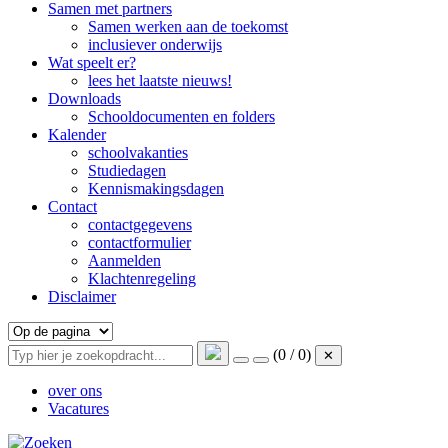
Samen met partners
Samen werken aan de toekomst
inclusiever onderwijs
Wat speelt er?
lees het laatste nieuws!
Downloads
Schooldocumenten en folders
Kalender
schoolvakanties
Studiedagen
Kennismakingsdagen
Contact
contactgegevens
contactformulier
Aanmelden
Klachtenregeling
Disclaimer
(0 / 0)
✕
over ons
Vacatures